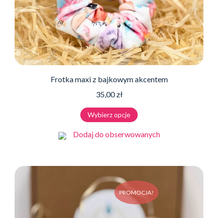
Frotka maxi z bajkowym akcentem
35,00
zł
Ten
Wybierz opcje
produkt
ma
Dodaj do obserwowanych
wiele
wariantów.
Opcje
można
PROMOCJA!
wybrać
na