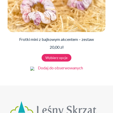
Frotki mini z bajkowym akcentem – zestaw
20,00
zł
Ten
Wybierz opcje
produkt
ma
Dodaj do obserwowanych
wiele
wariantów.
Opcje
można
wybrać
na