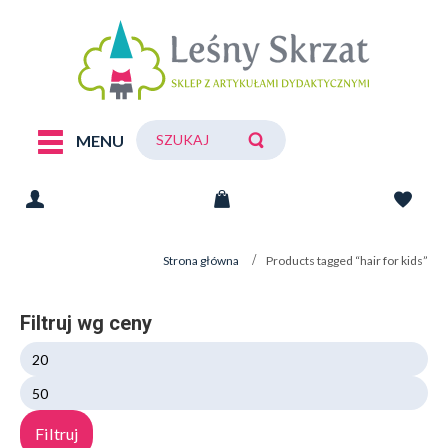
MENU
Strona główna
Products tagged “hair for kids”
Filtruj wg ceny
Ce
mi
Ce
ma
Filtruj