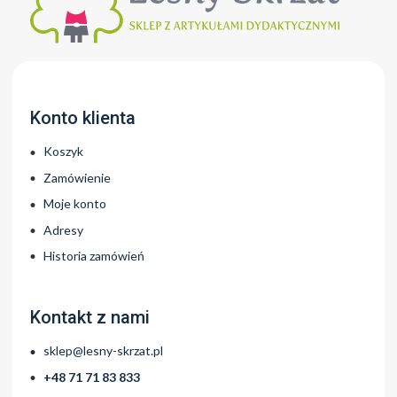
stronie
produktu
Konto klienta
Koszyk
Zamówienie
Moje konto
Adresy
Historia zamówień
Kontakt z nami
sklep@lesny-skrzat.pl
+48 71 71 83 833