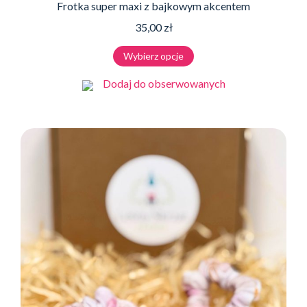
Frotka super maxi z bajkowym akcentem
35,00
zł
Ten
Wybierz opcje
produkt
ma
Dodaj do obserwowanych
wiele
wariantów.
Opcje
można
wybrać
na
stronie
produktu